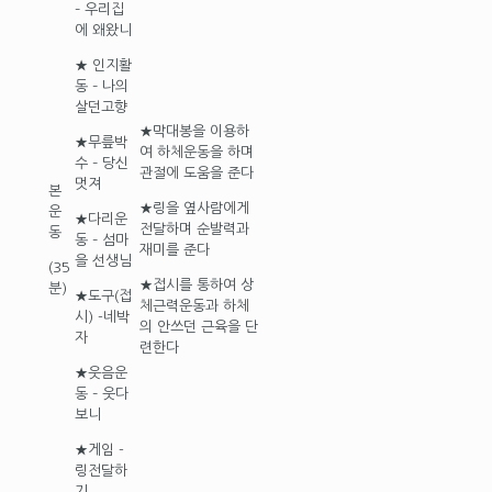
– 우리집
에 왜왔니
★ 인지활
동 – 나의
살던고향
★막대봉을 이용하
★무릎박
여 하체운동을 하며
수 – 당신
관절에 도움을 준다
멋져
본
★링을 옆사람에게
운
★다리운
전달하며 순발력과
동
동 – 섬마
재미를 준다
을 선생님
(35
★접시를 통하여 상
분)
★도구(접
체근력운동과 하체
시) -네박
의 안쓰던 근육을 단
자
련한다
★웃음운
동 – 웃다
보니
★게임 -
링전달하
기