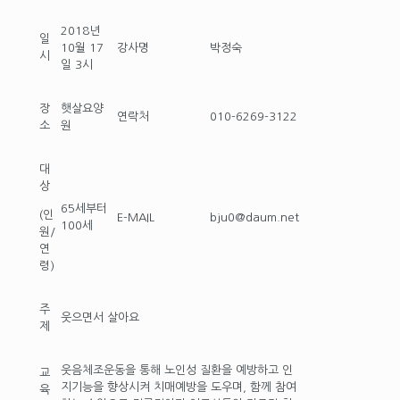
2018년
일
10월 17
강사명
박정숙
시
일 3시
장
햇살요양
연락처
010-6269-3122
소
원
대
상
65세부터
(인
E-MAIL
bju0@daum.net
100세
원/
연
령)
주
웃으면서 살아요
제
웃음체조운동을 통해 노인성 질환을 예방하고 인
교
지기능을 향상시켜 치매예방을 도우며, 함께 참여
육