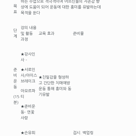
하는 수업으로 적극적이며 어르신들의 자존감 향
목
상에 도움이 되어 운동에 대한 흥미를 유발하는데
표
목적을 둔다
강의 내용
단
및 활동
교육 효과
준비물
계
과정
★강사인
사 –
준
★서로인
비
사/아이스
★친밀감을 형성하
운
브레이크
고 간단한 치매예방
동
운동 통해 흥미와 동
아모르파
기유발
(15
티
분)
★준비운
동- 연꽃
사랑
★손유희
접시. 백업링