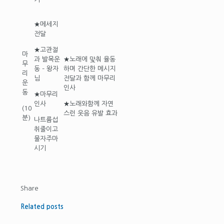
★메세지
전달
★고관절
마
과 발목운
★노래에 맟춰 율동
무
동 – 왕자
하며 간단한 메시지
리
님
전달과 함께 마무리
운
인사
동
★마무리
인사
★노래와함께 자연
(10
스런 웃음 유발 효과
분)
나트륨섭
취줄이고
물자주마
시기
Share
Related posts