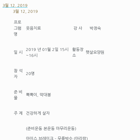
3월 12, 2019
3월 12, 2019
프로
그램
웃음치료
강 사
박정숙
명
2019 년 01월 2일 15시
활동장
일 시
햇살요양원
~16시
소
참 석
20명
자
준 비
뽁뽁이, 막대봉
물
주 제
건강하게 살자
(준비운동 본운동 마무리운동)
아이스 브레이크 – 무릎박수 (아리랑)