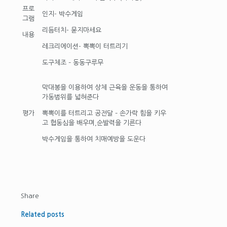
프로
인지- 박수게임
그램
리듬터치- 묻지마세요
내용
레크리에이션- 뽁뽁이 터트리기
도구체조 – 동동구루무
막대봉을 이용하여 상체 근육을 운동을 통하여
가동범위를 넓혀준다
평가
뽁뽁이를 터트리고 공전달 – 손가락 힘을 키우
고 협동심을 배우며,순발력을 기른다
박수게임을 통하여 치매예방을 도운다
Share
Related posts