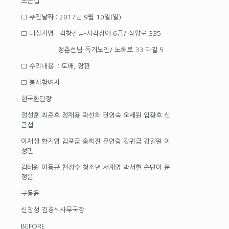
뜨는집
□ 추진날짜 : 2017년 9월 10일(일)
□ 대상자명 : 김창길님-시각장애 6급/ 삼양로 335
정춘선님-독거노인/ 노해로 33 다길 5
□ 수리내용 : 도배, 장판
□ 봉사참여자
현국환단장
정성훈 최준호 정재용 곽선희 권영숙 오세원 임광호 신
근섭
이재성 황지영 김포금 송희진 유연림 강귀금 강길원 이
성민
김태원 이동규 천정수 청소년 서재영 박서현 손민아 문
정은
구동윤
신창성 김경식사무국장
BEFORE