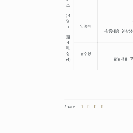
스
( 4
명
임정숙
)
-활동내용: 일상생
(월
4
회,
상
류수정
-활동내용: 
담)
Share