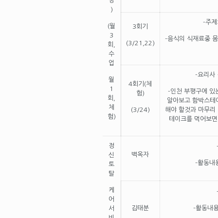
명
)
-주제
(월
3회기
3
-음식의 식재료중 
(3/21,22)
회,
수
업
-요리사
월
4회기(체
1
-인천 부평구에 있
험)
회,
알아보고 함박스테이
체
(3/24)
해야 할것과 마무리
험)
테이크를 먹어보면
정
백옥자
신
-활동내
토
탈
케
어
김태분
-활동내용
서
비