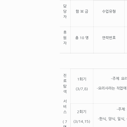
담
당
함 보 금
수업유형
자
후
원
총 10 명
연락번호
자
진
-주제: 
1회기
로
탐
-요리사라는 직업에
(3/7,8)
색
서
비
-주제
2회기
스
-한식, 양식, 일
(3/14,15)
( 7