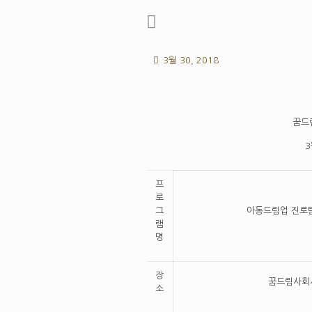
3월 30, 2018
꿈드
프
로
그
아동드림업 진로
램
명
장
꿈드림사회
소