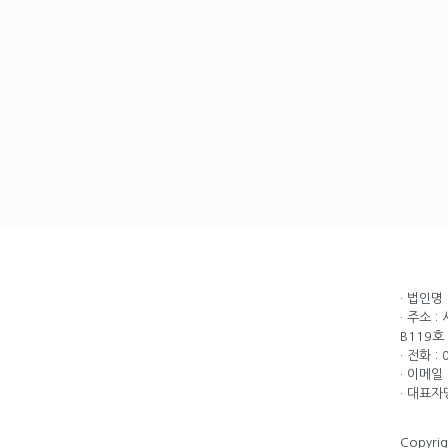
· 법인명
· 주소 
B119호
· 전화 :
· 이메일 
· 대표자
Copyri