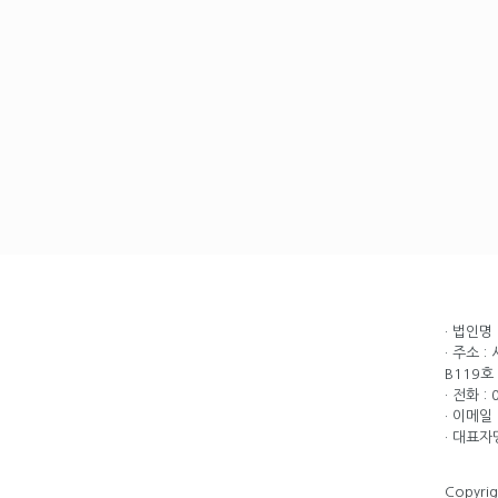
· 법인명
· 주소 
B119호
· 전화 :
· 이메일 
· 대표자
Copyri