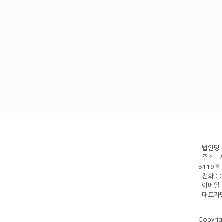
· 법인명
· 주소 
B119호
· 전화 :
· 이메일 
· 대표자
Copyri