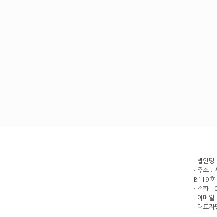
· 법인명
· 주소 
B119호
· 전화 :
· 이메일 
· 대표자