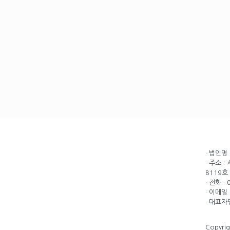
· 법인명
· 주소 
B119호
· 전화 :
· 이메일 
· 대표자
Copyri