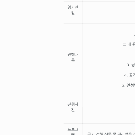
참가인
원
□ 내 
진행내
용
3.
공
4.
공
5.
완성
진행사
진
프로그
공기 정화 식물 물 관리법을 