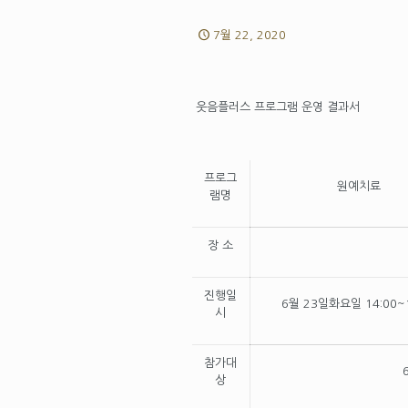
7월 22, 2020
웃음플러스 프로그램 운영 결과서
프로그
원예치료
램명
장 소
진행일
6
월
23
일화요일
14:00~
시
참가대
상