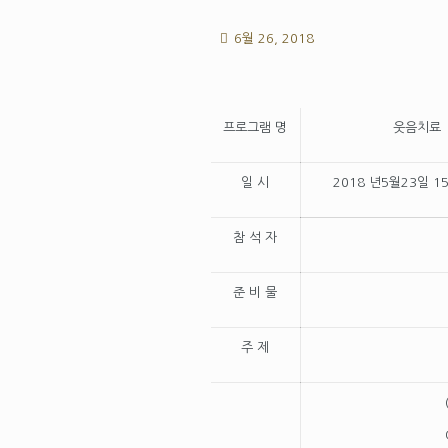
6월 26, 2018
프로그램 명
웃음치료
일 시
2018 년5월23일 1
참 석 자
준 비 물
주 제