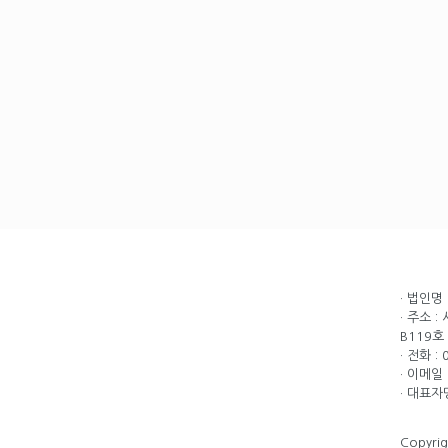
· 법인명
· 주소 
B119호
· 전화 :
· 이메일 
· 대표자
Copyri