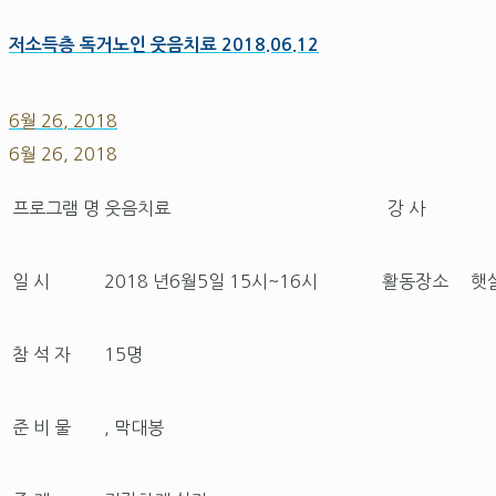
저소득층 독거노인 웃음치료 2018.06.12
6월 26, 2018
6월 26, 2018
프로그램 명
웃음치료
강 사
일 시
2018 년6월5일 15시~16시
활동장소
햇
참 석 자
15명
준 비 물
, 막대봉