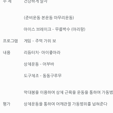
주 제
건강하게 살자
(준비운동 본운동 마무리운동)
아이스 브레이크 – 무릎박수 (아리랑)
프로그램
게임 – 주먹 가위 보
내용
리듬터치- 아이좋아라
상체운동 – 어부바
도구체조 – 동동구루무
막대봉을 이용하여 상체 근육을 운동을 통하여 가동
평가
상체운동을 통하여 어깨관절 가동범위를 넙혀준다