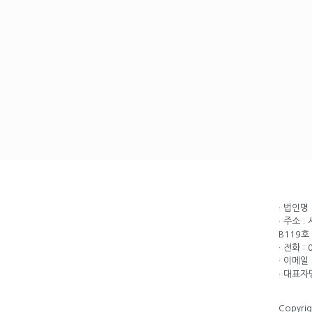
· 법인명
· 주소 
B119호
· 전화 :
· 이메일 
· 대표자
Copyri