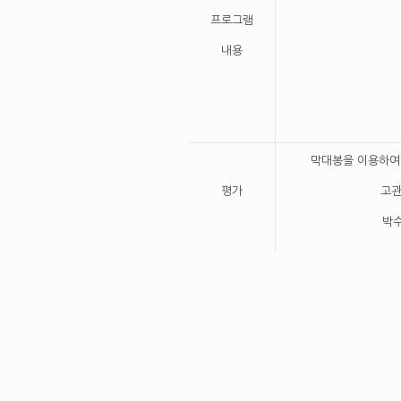
프로그램
내용
막대봉을 이용하여
평가
고관
박수