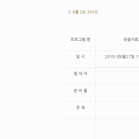
6월 29, 2018
프로그램 명
웃음치료
일 시
2018 년6월27일 
참 석 자
준 비 물
주 제