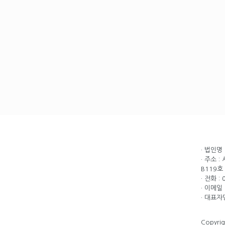
· 법인명
· 주소 
B119호
· 전화 :
· 이메일 
· 대표자
Copyri