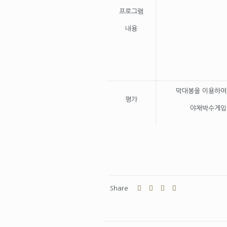
프로그램
내용
막대봉을 이용하여
평가
야채박수게임
Share