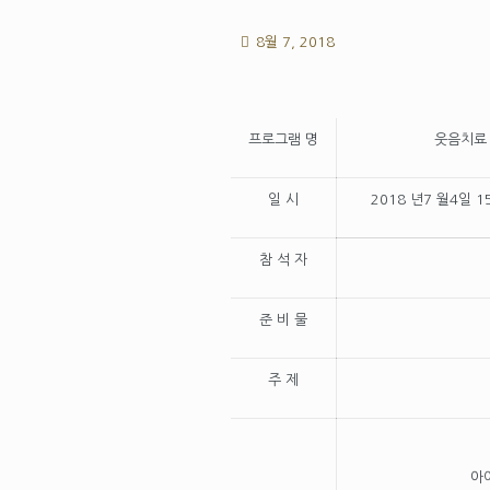
8월 7, 2018
프로그램 명
웃음치료
일 시
2018 년7 월4일 
참 석 자
준 비 물
주 제
아