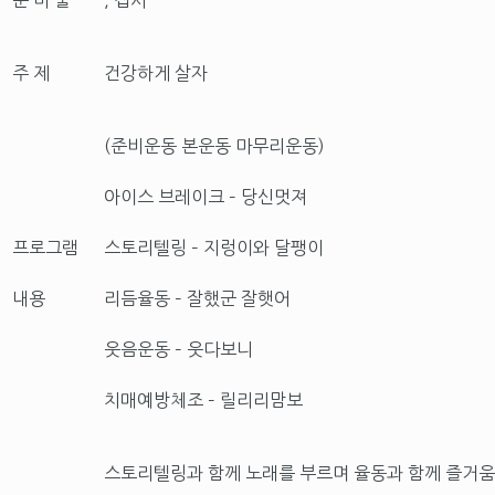
주 제
건강하게 살자
(준비운동 본운동 마무리운동)
아이스 브레이크 – 당신멋져
프로그램
스토리텔링 – 지렁이와 달팽이
내용
리듬율동 – 잘했군 잘햇어
웃음운동 – 웃다보니
치매예방체조 – 릴리리맘보
스토리텔링과 함께 노래를 부르며 율동과 함께 즐거