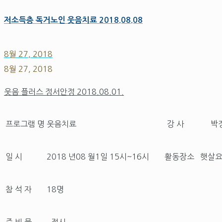
저소득층 독거노인 웃음치료 2018.08.08
8월 27, 2018
8월 27, 2018
웃음 플러스 정서안정 2018.08.01.
프로그램 명
웃음치료
강 사
박
일 시
2018 년08 월1일 15시~16시
활동장소
햇살
참 석 자
18명
준 비 물
, 접시