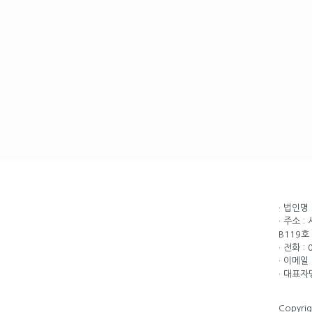
· 법인명
· 주소 
B119호
· 전화 :
· 이메일 
· 대표자
Copyri