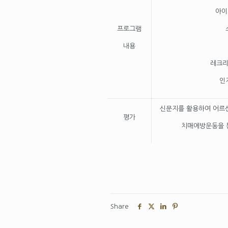
아이
프로그램
내용
레크리
인
신문지를 활용하여 어르
평가
치매에방운동을 
Share