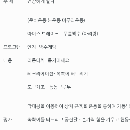
주 제
건강하게 살자
(준비운동 본운동 마무리운동)
아이스 브레이크 – 무릎박수 (아리랑)
프로그램
인지- 박수게임
내용
리듬터치- 묻지마세요
레크리에이션- 뽁뽁이 터트리기
도구체조 – 동동구루무
막대봉을 이용하여 상체 근육을 운동을 통하여 가동
평가
뽁뽁이를 터트리고 공전달 – 손가락 힘을 키우고 협