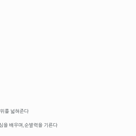
범위를 넓혀준다
동심을 배우며,순발력을 기른다