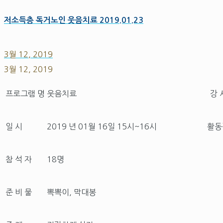
저소득층 독거노인 웃음치료 2019.01.23
3월 12, 2019
3월 12, 2019
프로그램 명
웃음치료
강 
일 시
2019 년 01월 16일 15시~16시
활동
참 석 자
18명
준 비 물
뽁뽁이, 막대봉