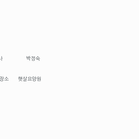
사
박정숙
장소
햇살요양원