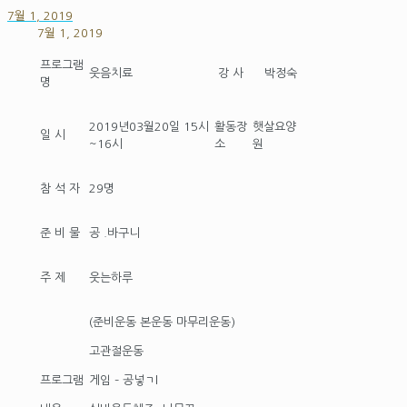
7월 1, 2019
7월 1, 2019
프로그램
웃음치료
강 사
박정숙
명
2019년03월20일 15시
활동장
햇살요양
일 시
~16시
소
원
참 석 자
29명
준 비 물
공 .바구니
주 제
웃는하루
(준비운동 본운동 마무리운동)
고관절운동
프로그램
게임 – 공넣ㄱl