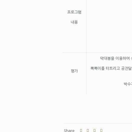
프로그램
내용
막대봉을 이용하여 
뽁뽁이를 터트리고 공전달 
평가
박수
Share