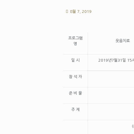
8월 7, 2019
프로그램
웃음치료
명
일 시
2019년7월31일 15
참 석 자
준 비 물
주 제