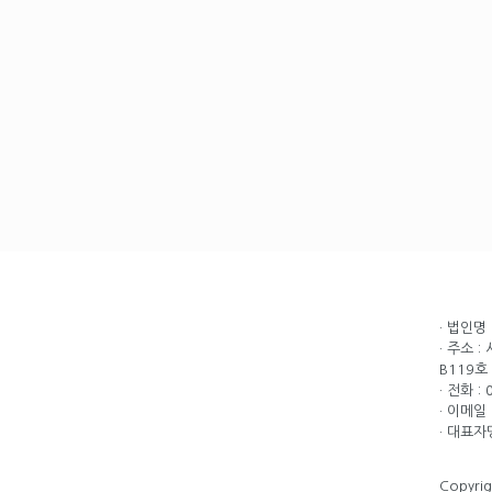
· 법인명
· 주소 
B119호
· 전화 :
· 이메일 
· 대표자
Copyri