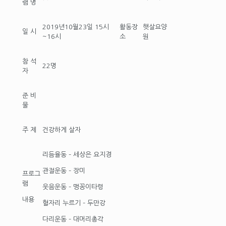
램 명
2019년10월23일 15시
활동장
햇살요양
일 시
~16시
소
원
참 석
22명
자
준 비
물
주 제
건강하게 살자
리듬율동 – 세상은 요지경
관절운동 – 장미
프로그
램
웃음운동 – 맹꽁이타령
내용
혈자리 누르기 – 두만강
다리운동 – 대머리총각