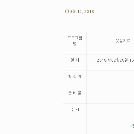
3월 12, 2018
프로그램
웃음치료
명
일 시
2018 년02월28일 1
참 석 자
준 비 물
주 제