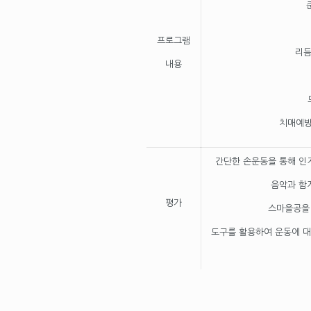
프로그램
리듬
내용
치매예방
간단한 손운동을 통해 인
음악과 함
평가
스마을공을
도구를 활용하여 운동에 대