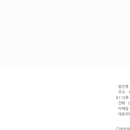
· 법인명
· 주소 
B119호
· 전화 :
· 이메일 
· 대표자
Copyri