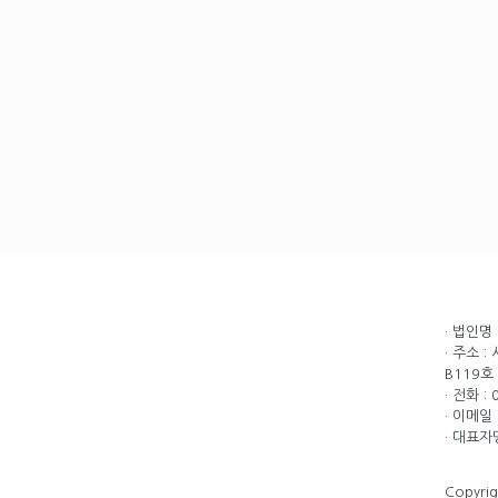
· 법인명
· 주소 
B119호
· 전화 :
· 이메일 
· 대표자
Copyri