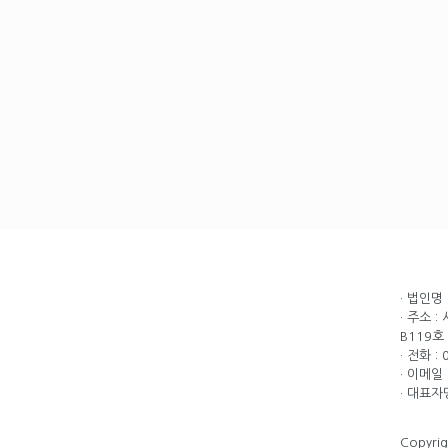
· 법인명
· 주소 
B119호
· 전화 :
· 이메일 
· 대표자
Copyri