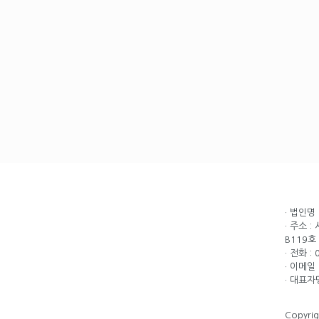
· 법인명
· 주소 
B119호
· 전화 :
· 이메일 
· 대표자
Copyri