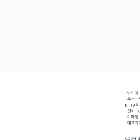
· 법인명
· 주소 
B119호
· 전화 :
· 이메일 
· 대표자
Copyri