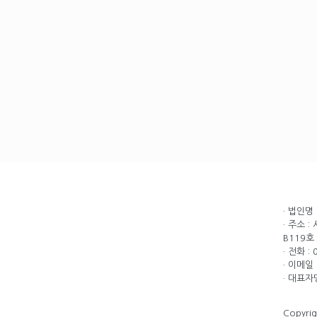
· 법인명
· 주소 
B119호
· 전화 :
· 이메일 
· 대표자
Copyri