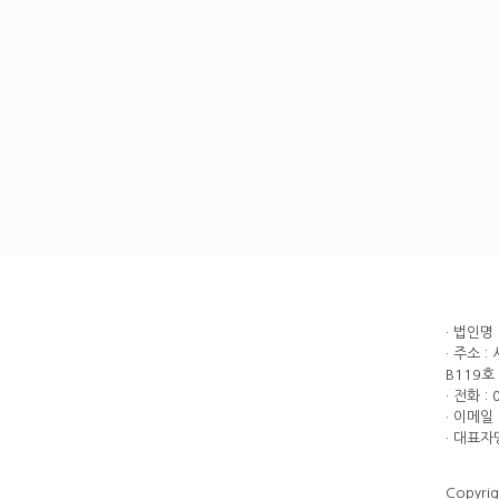
· 법인명
· 주소 
B119호
· 전화 :
· 이메일 
· 대표자
Copyri